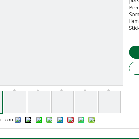
pers
Prec
Somo
llam
Stic
r con: