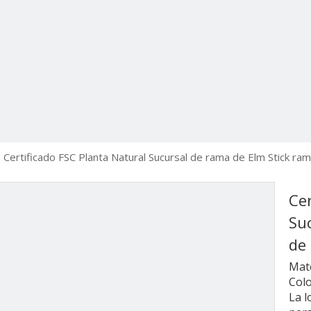
Certificado FSC Planta Natural Sucursal de rama de Elm Stick ra
Cer
Su
de
Mate
Colo
La l