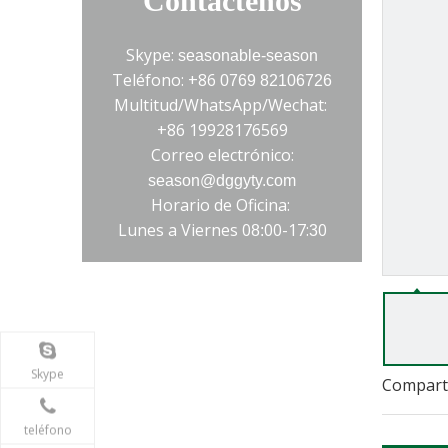
Contáctenos
Skype:
seasonable-season
Teléfono: +86
0769 82106726
Multitud/WhatsApp/Wechat:
+86 19928176569
Correo electrónico:
season@dggyty.com
Horario de Oficina:
Lunes a Viernes 0
00-17:
0
8:
3
>
Skype
Comparti
teléfono