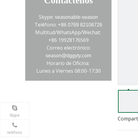
Contáctenos
Skype:
seasonable-season
Teléfono: +86
0769 82106726
Multitud/WhatsApp/Wechat:
+86 19928176569
Correo electrónico:
season@dggyty.com
Horario de Oficina:
Lunes a Viernes 0
00-17:
0
8:
3
>
Skype
Comparti
teléfono