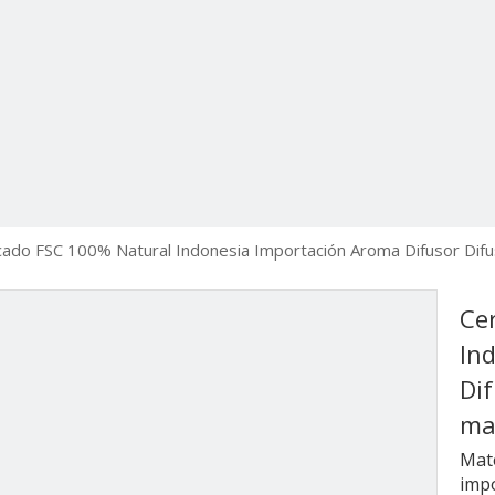
icado FSC 100% Natural Indonesia Importación Aroma Difusor Dif
Ce
In
Dif
ma
Mate
imp