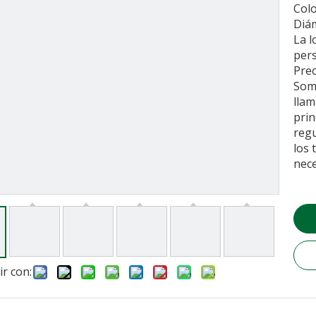
Colo
Diá
La l
pers
Prec
Somo
llam
pri
regu
los 
nece
r con: